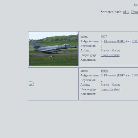
Zei
Sortieren nach:
id <
|
Dat
Index:
8607
Aufgenommen:
In
Florennes (EBFS)
am
2009
Registration:
8
Airline:
France - Marine
Flugzeugtyp:
Super Etendard
Kommentar:
Index:
10106
Aufgenommen:
In
Florennes (EBFS)
am
2009
Registration:
8
Airline:
France - Marine
Flugzeugtyp:
Super Etendard
Kommentar: