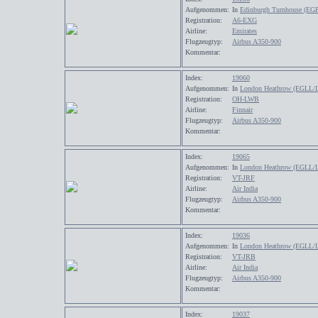
Aufgenommen:
In
Edinburgh Turnhouse (EG
Registration:
A6-EXG
Airline:
Emirates
Flugzeugtyp:
Airbus A350-900
Kommentar:
Index:
19060
Aufgenommen:
In
London Heathrow (EGLL/
Registration:
OH-LWB
Airline:
Finnair
Flugzeugtyp:
Airbus A350-900
Kommentar:
Index:
19065
Aufgenommen:
In
London Heathrow (EGLL/
Registration:
VT-JRF
Airline:
Air India
Flugzeugtyp:
Airbus A350-900
Kommentar:
Index:
19036
Aufgenommen:
In
London Heathrow (EGLL/
Registration:
VT-JRB
Airline:
Air India
Flugzeugtyp:
Airbus A350-900
Kommentar:
Index:
19037