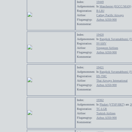
Index:
19449
Aufgenommen:
In
Manchester (EGCC/MAN)
Registration:
B-LRJ
Airline:
Cathay Pacific Airways
Flugzeugtyp:
Airbus A350-900
Kommentar:
Index:
19420
Aufgenommen:
In
Bangkok Suvarnabhumi 
Registration:
9V-SHV
Airline:
Singapore Airlines
Flugzeugtyp:
Airbus A350-900
Kommentar:
Index:
19421
Aufgenommen:
In
Bangkok Suvarnabhumi 
Registration:
HS-THC
Airline:
Thai Airways International
Flugzeugtyp:
Airbus A350-900
Kommentar:
Index:
19362
Aufgenommen:
In
Phuket (VTSP/HKT)
am
2
Registration:
TC-LGR
Airline:
Turkish Airlines
Flugzeugtyp:
Airbus A350-900
Kommentar: