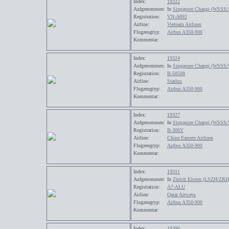
Index:
19322
Aufgenommen:
In
Singapore Changi (WSSS/
Registration:
VN-A892
Airline:
Vietnam Airlines
Flugzeugtyp:
Airbus A350-900
Kommentar:
Index:
19324
Aufgenommen:
In
Singapore Changi (WSSS/
Registration:
B-58508
Airline:
Starlux
Flugzeugtyp:
Airbus A350-900
Kommentar:
Index:
19327
Aufgenommen:
In
Singapore Changi (WSSS/
Registration:
B-306Y
Airline:
China Eastern Airlines
Flugzeugtyp:
Airbus A350-900
Kommentar:
Index:
19311
Aufgenommen:
In
Zürich Kloten (LSZH/ZRH
Registration:
A7-ALU
Airline:
Qatar Airways
Flugzeugtyp:
Airbus A350-900
Kommentar:
Index:
19286