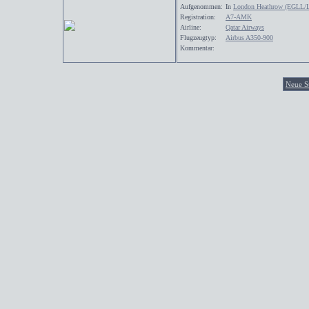
Aufgenommen:
In
London Heathrow (EGLL/
Registration:
A7-AMK
Airline:
Qatar Airways
Flugzeugtyp:
Airbus A350-900
Kommentar:
Neue S