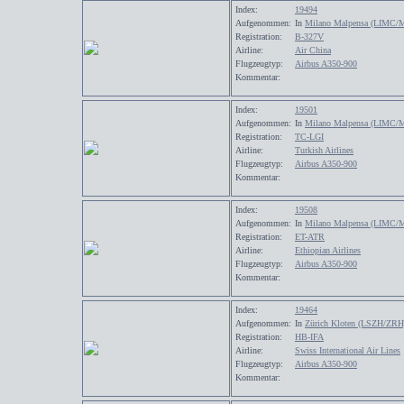
Index:
19494
Aufgenommen:
In
Milano Malpensa (LIMC/
Registration:
B-327V
Airline:
Air China
Flugzeugtyp:
Airbus A350-900
Kommentar:
Index:
19501
Aufgenommen:
In
Milano Malpensa (LIMC/
Registration:
TC-LGI
Airline:
Turkish Airlines
Flugzeugtyp:
Airbus A350-900
Kommentar:
Index:
19508
Aufgenommen:
In
Milano Malpensa (LIMC/
Registration:
ET-ATR
Airline:
Ethiopian Airlines
Flugzeugtyp:
Airbus A350-900
Kommentar:
Index:
19464
Aufgenommen:
In
Zürich Kloten (LSZH/ZRH
Registration:
HB-IFA
Airline:
Swiss International Air Lines
Flugzeugtyp:
Airbus A350-900
Kommentar: