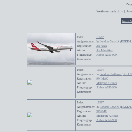
Zeig
Sortieren nach:
id <
|
Dat
Neue S
Index:
19542
Aufgenommen:
In
London Gatwick (EGKK/
Registration:
3B-NBQ
Airline:
Air Mauritius
Flugzeugtyp:
Airbus A350-900
Kommentar:
Index:
19554
Aufgenommen:
In
London Heathrow (EGLL/
Registration:
9M-MAC
Airline:
Malaysia Airlines
Flugzeugtyp:
Airbus A350-900
Kommentar:
Index:
19537
Aufgenommen:
In
London Gatwick (EGKK/
Registration:
9V-SMF
Airline:
Singapore Airlines
Flugzeugtyp:
Airbus A350-900
Kommentar: