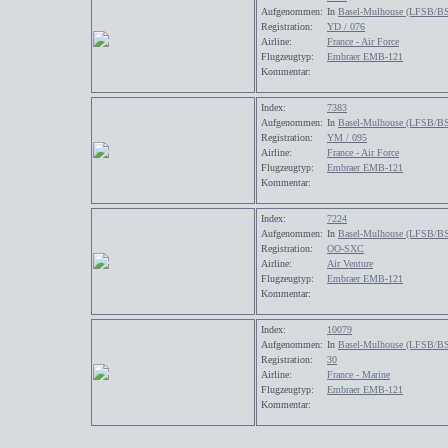
Aufgenommen:
In
Basel-Mulhouse (LFSB/B
Registration:
YD / 076
Airline:
France - Air Force
Flugzeugtyp:
Embraer EMB-121
Kommentar:
Index:
7383
Aufgenommen:
In
Basel-Mulhouse (LFSB/B
Registration:
YM / 095
Airline:
France - Air Force
Flugzeugtyp:
Embraer EMB-121
Kommentar:
Index:
7224
Aufgenommen:
In
Basel-Mulhouse (LFSB/B
Registration:
OO-SXC
Airline:
Air Venture
Flugzeugtyp:
Embraer EMB-121
Kommentar:
Index:
10079
Aufgenommen:
In
Basel-Mulhouse (LFSB/B
Registration:
30
Airline:
France - Marine
Flugzeugtyp:
Embraer EMB-121
Kommentar: