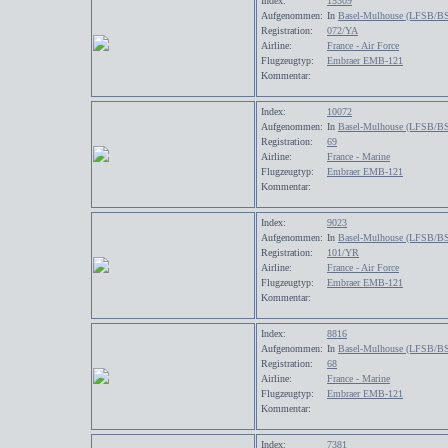
Index:
15309
Aufgenommen:
In
Basel-Mulhouse (LFSB/B
Registration:
072/YA
Airline:
France - Air Force
Flugzeugtyp:
Embraer EMB-121
Kommentar:
Index:
10072
Aufgenommen:
In
Basel-Mulhouse (LFSB/B
Registration:
69
Airline:
France - Marine
Flugzeugtyp:
Embraer EMB-121
Kommentar:
Index:
9023
Aufgenommen:
In
Basel-Mulhouse (LFSB/B
Registration:
101/YR
Airline:
France - Air Force
Flugzeugtyp:
Embraer EMB-121
Kommentar:
Index:
8816
Aufgenommen:
In
Basel-Mulhouse (LFSB/B
Registration:
68
Airline:
France - Marine
Flugzeugtyp:
Embraer EMB-121
Kommentar:
Index:
7381