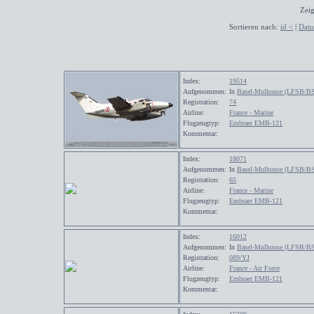
Zeig
Sortieren nach:
id <
|
Dat
Index:
19514
Aufgenommen:
In
Basel-Mulhouse (LFSB/B
Registration:
74
Airline:
France - Marine
Flugzeugtyp:
Embraer EMB-121
Kommentar:
Index:
18071
Aufgenommen:
In
Basel-Mulhouse (LFSB/B
Registration:
65
Airline:
France - Marine
Flugzeugtyp:
Embraer EMB-121
Kommentar:
Index:
16012
Aufgenommen:
In
Basel-Mulhouse (LFSB/B
Registration:
089/YJ
Airline:
France - Air Force
Flugzeugtyp:
Embraer EMB-121
Kommentar: