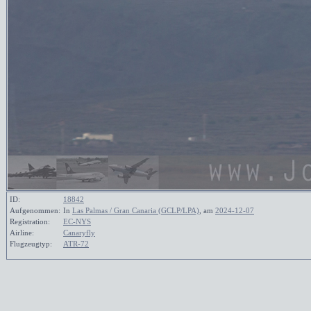
ID:
18842
Aufgenommen:
In
Las Palmas / Gran Canaria (GCLP/LPA)
, am
2024-12-07
Registration:
EC-NYS
Airline:
Canaryfly
Flugzeugtyp:
ATR-72