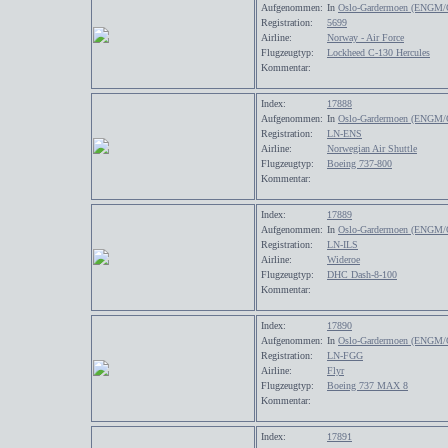
Aufgenommen:
In
Oslo-Gardermoen (ENGM/
Registration:
5699
Airline:
Norway - Air Force
Flugzeugtyp:
Lockheed C-130 Hercules
Kommentar:
Index:
17888
Aufgenommen:
In
Oslo-Gardermoen (ENGM/
Registration:
LN-ENS
Airline:
Norwegian Air Shuttle
Flugzeugtyp:
Boeing 737-800
Kommentar:
Index:
17889
Aufgenommen:
In
Oslo-Gardermoen (ENGM/
Registration:
LN-ILS
Airline:
Wideroe
Flugzeugtyp:
DHC Dash-8-100
Kommentar:
Index:
17890
Aufgenommen:
In
Oslo-Gardermoen (ENGM/
Registration:
LN-FGG
Airline:
Flyr
Flugzeugtyp:
Boeing 737 MAX 8
Kommentar:
Index:
17891