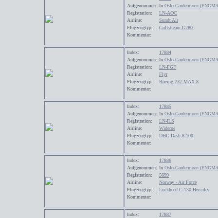
Aufgenommen:
In
Oslo-Gardermoen (ENGM/
Registration:
LN-AOC
Airline:
Sundt Air
Flugzeugtyp:
Gulfstream G280
Kommentar:
Index:
17884
Aufgenommen:
In
Oslo-Gardermoen (ENGM/
Registration:
LN-FGF
Airline:
Flyr
Flugzeugtyp:
Boeing 737 MAX 8
Kommentar:
Index:
17885
Aufgenommen:
In
Oslo-Gardermoen (ENGM/
Registration:
LN-ILS
Airline:
Wideroe
Flugzeugtyp:
DHC Dash-8-100
Kommentar:
Index:
17886
Aufgenommen:
In
Oslo-Gardermoen (ENGM/
Registration:
5699
Airline:
Norway - Air Force
Flugzeugtyp:
Lockheed C-130 Hercules
Kommentar:
Index:
17887