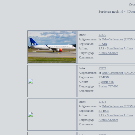
Zeig
Sortieren nach:
id <
|
Dat
Index:
17876
Aufgenommen:
In
Oslo-Gardermoen (ENGM/
Registration:
EI-SIB
Airline:
SAS - Scandinavian Airlines
Flugzeugtyp:
Airbus A320neo
Kommentar:
Index:
17877
Aufgenommen:
In
Oslo-Gardermoen (ENGM/
Registration:
SP-RSN
Airline:
Ryanair Sun
Flugzeugtyp:
Boeing 737-800
Kommentar:
Index:
17878
Aufgenommen:
In
Oslo-Gardermoen (ENGM/
Registration:
SE-RUE
Airline:
SAS - Scandinavian Airlines
Flugzeugtyp:
Airbus A320neo
Kommentar: