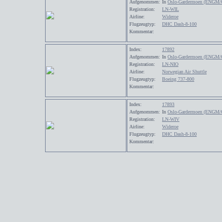
Aufgenommen:
In
Oslo-Gardermoen (ENGM/
Registration:
LN-WIL
Airline:
Wideroe
Flugzeugtyp:
DHC Dash-8-100
Kommentar:
Index:
17892
Aufgenommen:
In
Oslo-Gardermoen (ENGM/
Registration:
LN-NIO
Airline:
Norwegian Air Shuttle
Flugzeugtyp:
Boeing 737-800
Kommentar:
Index:
17893
Aufgenommen:
In
Oslo-Gardermoen (ENGM/
Registration:
LN-WIV
Airline:
Wideroe
Flugzeugtyp:
DHC Dash-8-100
Kommentar: