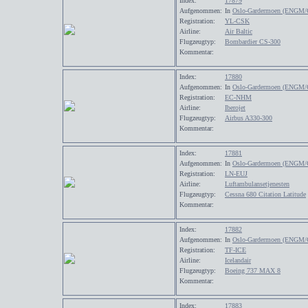
Index:
17879
Aufgenommen:
In
Oslo-Gardermoen (ENGM/
Registration:
YL-CSK
Airline:
Air Baltic
Flugzeugtyp:
Bombardier CS-300
Kommentar:
Index:
17880
Aufgenommen:
In
Oslo-Gardermoen (ENGM/
Registration:
EC-NHM
Airline:
Iberojet
Flugzeugtyp:
Airbus A330-300
Kommentar:
Index:
17881
Aufgenommen:
In
Oslo-Gardermoen (ENGM/
Registration:
LN-EUJ
Airline:
Luftambulansetjenesten
Flugzeugtyp:
Cessna 680 Citation Latitude
Kommentar:
Index:
17882
Aufgenommen:
In
Oslo-Gardermoen (ENGM/
Registration:
TF-ICE
Airline:
Icelandair
Flugzeugtyp:
Boeing 737 MAX 8
Kommentar:
Index:
17883